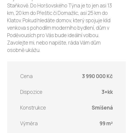
Staňkově. Do Horšovského Týna je to jen asi 13
km, 20 km do Přeštic či Domažlic, asi 25 km do
Klatov. Pokud hledáte domov, který spojuje klid
venkova s pohodlím moderního bydlení, dům v
Poděvousích pro Vás bude ideální volbou.
Zavolejte mi, nebo napište, ráda Vám dům
osobně ukážu.
Cena
3 990 000 Kč
Dispozice
3+kk
Konstrukce
Smíšená
Výměra
99 m²