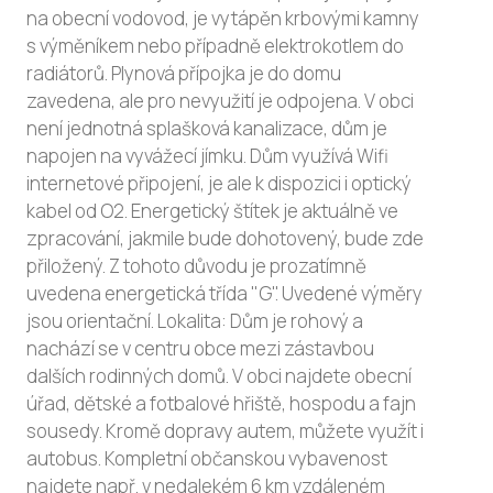
na obecní vodovod, je vytápěn krbovými kamny
s výměníkem nebo případně elektrokotlem do
radiátorů. Plynová přípojka je do domu
zavedena, ale pro nevyužití je odpojena. V obci
není jednotná splašková kanalizace, dům je
napojen na vyvážecí jímku. Dům využívá Wifi
internetové připojení, je ale k dispozici i optický
kabel od O2. Energetický štítek je aktuálně ve
zpracování, jakmile bude dohotovený, bude zde
přiložený. Z tohoto důvodu je prozatímně
uvedena energetická třída "G". Uvedené výměry
jsou orientační. Lokalita: Dům je rohový a
nachází se v centru obce mezi zástavbou
dalších rodinných domů. V obci najdete obecní
úřad, dětské a fotbalové hřiště, hospodu a fajn
sousedy. Kromě dopravy autem, můžete využít i
autobus. Kompletní občanskou vybavenost
najdete např. v nedalekém 6 km vzdáleném