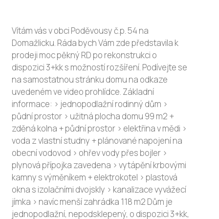
Vítám vás v obci Poděvousy č.p. 54 na
Domažlicku. Ráda bych Vám zde představila k
prodeji moc pěkný RD po rekonstrukci o
dispozici 3+kk s možností rozšíření. Podívejte se
na samostatnou stránku domu na odkaze
uvedeném ve video prohlídce. Základní
informace: > jednopodlažní rodinný dům >
půdní prostor > užitná plocha domu 99 m2 +
zděná kolna + půdní prostor > elektřina v mědi >
voda z vlastní studny + plánované napojení na
obecní vodovod > ohřev vody přes bojler >
plynová přípojka zavedena > vytápění krbovými
kamny s výměníkem + elektrokotel > plastová
okna s izolačními dvojskly > kanalizace vyvážecí
jímka > navíc menší zahrádka 118 m2 Dům je
jednopodlažní, nepodsklepený, o dispozici 3+kk,