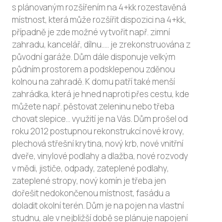
s plánovaným rozšířením na 4+kk rozestavěná
místnost, která může rozšířit dispozici na 4+kk,
případně je zde možné vytvořit např. zimní
zahradu, kancelář, dílnu..... je zrekonstruována z
původní garáže. Dům dále disponuje velkým
půdním prostorem a podsklepenou zděnou
kolnou na zahradě. K domu patří také menší
zahrádka, která je hned naproti přes cestu, kde
můžete např. pěstovat zeleninu nebo třeba
chovat slepice... využití je na Vás. Dům prošel od
roku 2012 postupnou rekonstrukcí nové krovy,
plechová střešní krytina, nový krb, nové vnitřní
dveře, vinylové podlahy a dlažba, nové rozvody
v mědi, jističe, odpady, zateplené podlahy,
zateplené stropy, nový komín je třeba jen
dořešit nedokončenou místnost, fasádu a
doladit okolní terén. Dům je na pojen na vlastní
studnu, ale v nejbližší době se plánuje napojení