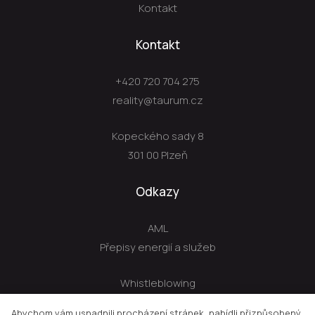
Kontakt
Kontakt
+420 720 704 275
reality@taurum.cz
Kopeckého sady 8
301 00 Plzeň
Odkazy
AML
Přepisy energií a služeb
Whistleblowing
GDPR
Abychom vám usnadnili procházení stránek, nabídli přizpůsobený