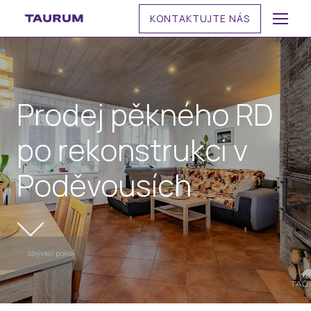
KONTAKTUJTE NÁS
MENU
Prodej pěkného RD
po rekonstrukci v
Poděvousích