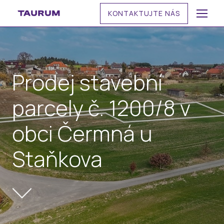
KONTAKTUJTE NÁS
MENU
Prodej stavební
parcely č. 1200/8 v
obci Čermná u
Staňkova