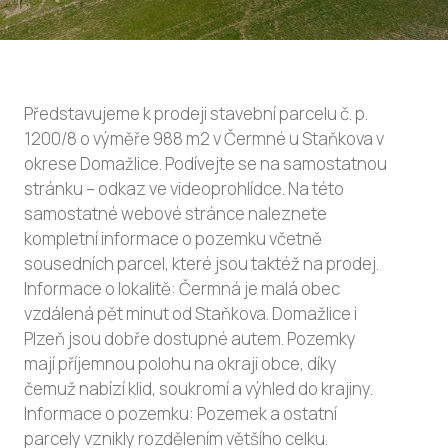
Představujeme k prodeji stavební parcelu č. p.
1200/8 o výměře 988 m2 v Čermné u Staňkova v
okrese Domažlice. Podívejte se na samostatnou
stránku – odkaz ve videoprohlídce. Na této
samostatné webové stránce naleznete
kompletní informace o pozemku včetně
sousedních parcel, které jsou taktéž na prodej.
Informace o lokalitě: Čermná je malá obec
vzdálená pět minut od Staňkova. Domažlice i
Plzeň jsou dobře dostupné autem. Pozemky
mají příjemnou polohu na okraji obce, díky
čemuž nabízí klid, soukromí a výhled do krajiny.
Informace o pozemku: Pozemek a ostatní
parcely vznikly rozdělením většího celku.