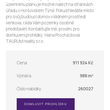
územnímu plánu je možné nalézt na stránkách
úřadu v Horšovském Týně. Pokud hledáte místo
pro svůj budoucí domov v klidném prostředí
venkova, ráda Vám pozemky osobně
představím. Kontaktujte mě, prosím, pro
domluvení prohlídky: Hana Procházková
TAURUM reality s.r.o.
Cena
911 924 Kč
Výměra
988 m²
Číslo nabídky
260027
DOMLUVIT PROHLÍDKU