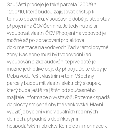
Součástí prodeje je také parcela 1200/9 a
1200/10, které budou zajišťovat přístup k
tomuto pozemku. V současné době je stop stav
připojení na ČOV Čermná. Je tedy nutné si
vybudovat vlastní ČOV. Připojení na vodovod je
možné až po zpracování projektové
dokumentace na vodovodní řad v rámci obytné
zóny. Následně musí být vodovodní řad
vybudován a zkolaudován, teprve poté je
možné jednotlivé objekty připojit. Do té doby je
třeba vodu řešit vlastním vrtem. Všechny
parcely budou mít vlastní elektrický sloupek,
který bude ještě zajištěn od současného
majitele. Informace o výstavbě: Pozemek spadá
do plochy smíšené obytné venkovské. Hlavní
využití je bydlení v individuálních rodinných
domech, případně s doplňkovými
hospodářskými objekty. Kompletní informace k