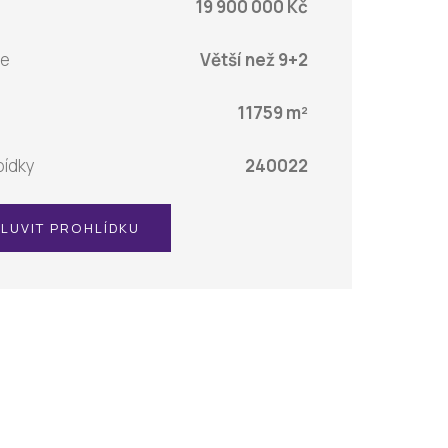
19 900 000 Kč
ce
Větší než 9+2
11759 m²
bídky
240022
LUVIT PROHLÍDKU