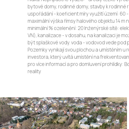
bytové domy, rodinné domy, stavby k rodinné 
uspořádání - koeficient míry využití území: 60 
maximální výška římsy halového objektu 14 m
minimální % ozelenění: 20 Inženýrské sítě: ele
VN), kanalizace - v dosahu, na kanalizaci je 
být splaškové vody. voda - vodovod vede pod 
Pozemky vynikají svou plochou a umístěním u ruš
investora, který uvítá umístění na frekventov
pro více informací a pro domluvení prohlídky
reality