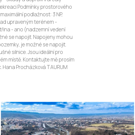
rekreaci Podmínky prostorového
- maximální podlažnost: 3 NP,
 nad upraveným terénem -
ktřina - ano (nadzemní vedení
možné se napojit. Napojeny mohou
pozemky, je možné se napojit.
né silnice. Jsou ideální pro
aném místě. Kontaktujte mě prosím
: Bc. Hana Procházková TAURUM