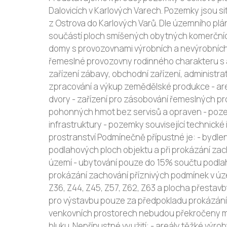
Dalovicích v Karlových Varech. Pozemky jsou sit
z Ostrova do Karlových Varů. Dle územního plá
součástí ploch smíšených obytných komerčních
domy s provozovnami výrobních a nevýrobních
řemeslné provozovny rodinného charakteru s 
zařízení zábavy, obchodní zařízení, administrat
zpracování a výkup zemědělské produkce - are
dvory - zařízení pro zásobování řemeslných pr
pohonných hmot bez servisů a opraven - pozem
infrastruktury - pozemky související technické 
prostranství Podmínečně přípustné je: - bydl
podlahových ploch objektu a při prokázání zac
území - ubytování pouze do 15% součtu podlah
prokázání zachování příznivých podmínek v úze
Z36, Z44, Z45, Z57, Z62, Z63 a plocha přestav
pro výstavbu pouze za předpokladu prokázání,
venkovních prostorech nebudou překročeny m
hluku. Nepřípustné využití: - areály těžké výrob