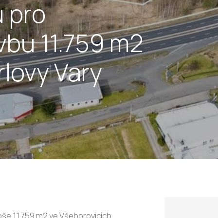
 pro
vbu 11.759 m2
lovy Vary
oše 11.759 m2 ve Všeborovicích