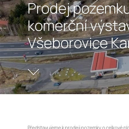
Prodej pozemku
komerční výsta
Všeborovice Kar
Představujeme k prodeji pozemky o celkové pl