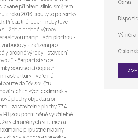
Cena
uované při hlavní silnici směrem
nu z roku 2016 jsou tyto pozemky
Dispozi
. Přípustné jsou: - nebytové
 služeb a drobné výroby -
Výměra
areálovou manipulační plochou -
ivní budovy - zařízení pro
Číslo na
ály drobné výroby - stavební
ovozů - čerpací stanice
ky související dopravní
DOM
infrastruktury - veřejná
ení pouze do 5% součtu
hování příznivých podmínek v
ové plochy objektu a při
mí - zastavitelné plochy Z34,
by P8 jsou podmíněně využitelné
 že v chráněných vnitřních a
aximálně přípustné hladiny
y - sklady a dopravní areály -