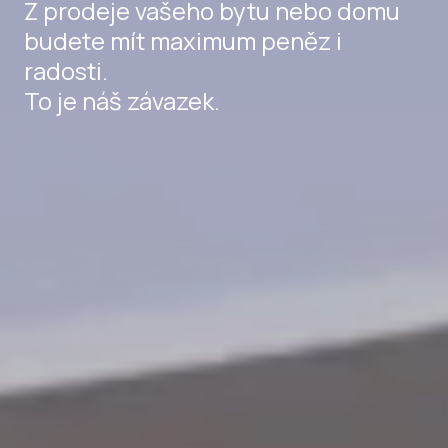
Z prodeje vašeho bytu nebo domu
budete mít maximum peněz i
radosti.
To je náš závazek.