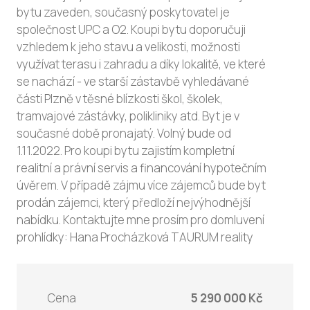
bytu zaveden, současný poskytovatel je
společnost UPC a O2. Koupi bytu doporučuji
vzhledem k jeho stavu a velikosti, možnosti
využívat terasu i zahradu a díky lokalitě, ve které
se nachází - ve starší zástavbě vyhledávané
části Plzně v těsné blízkosti škol, školek,
tramvajové zástávky, polikliniky atd. Byt je v
současné době pronajatý. Volný bude od
1.11.2022. Pro koupi bytu zajistím kompletní
realitní a právní servis a financování hypotečním
úvěrem. V případě zájmu více zájemců bude byt
prodán zájemci, který předloží nejvýhodnější
nabídku. Kontaktujte mne prosím pro domluvení
prohlídky: Hana Procházková TAURUM reality
Cena
5 290 000 Kč