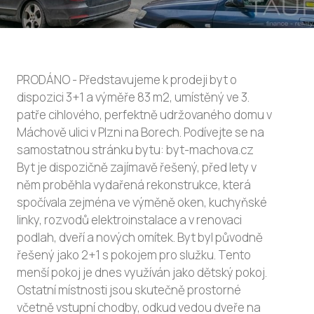
PRODÁNO - Představujeme k prodeji byt o
dispozici 3+1 a výměře 83 m2, umístěný ve 3.
patře cihlového, perfektně udržovaného domu v
Máchově ulici v Plzni na Borech. Podívejte se na
samostatnou stránku bytu: byt-machova.cz
Byt je dispozičně zajímavě řešený, před lety v
něm proběhla vydařená rekonstrukce, která
spočívala zejména ve výměně oken, kuchyňské
linky, rozvodů elektroinstalace a v renovaci
podlah, dveří a nových omítek. Byt byl původně
řešený jako 2+1 s pokojem pro služku. Tento
menší pokoj je dnes využíván jako dětský pokoj.
Ostatní místnosti jsou skutečně prostorné
včetně vstupní chodby, odkud vedou dveře na