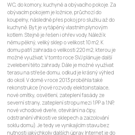
WC, do komory, kuchyně a obývacího pokoje. Za
obývacím pokojem je ložnice, průchozí do
koupelny, následně přes pokoj pro služku až do
kuchyně. Byt je vytápěný vlastním plynovým
kotlem. Stejně je řešen i ohřev vody. Náleží k
němu pěkný, veliký sklep o velikost 10 m2. K
domu patří zahrada o velikosti 220 m2, kterou je
možné využívat. V tomto roce SVJ plánuje další
zvelebení této zahrady. Dále je možné využívat
terasu na střeše domu, odkud je krásný výhled
do okolí. V domě v roce 2013 proběhla také
rekonstrukce (nové rozvody elektoinstalace,
nové omítky, osvětlení, zateplení fasády ze
severní strany, zateplení stropu mezi 1.PP a 1.NP,
nové vchodové dveře, otevírání na čipy,
odstranění vlhkosti ve sklepech a zaizolování
soklu domu). Je tedy ve vynikajícím stavu bez
nutnosti jakýchkoliv dalších úprav. Internet je do