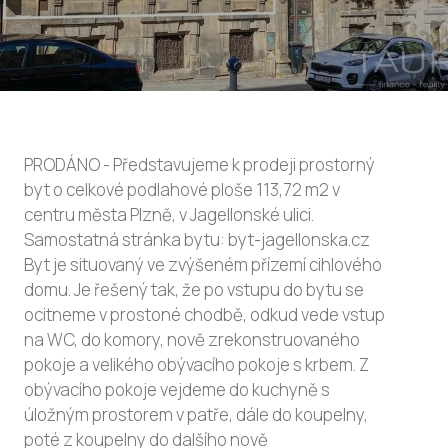
PRODÁNO - Představujeme k prodeji prostorný
byt o celkové podlahové ploše 113,72 m2 v
centru města Plzně, v Jagellonské ulici.
Samostatná stránka bytu: byt-jagellonska.cz
Byt je situovaný ve zvýšeném přízemí cihlového
domu. Je řešený tak, že po vstupu do bytu se
ocitneme v prostoné chodbě, odkud vede vstup
na WC, do komory, nově zrekonstruovaného
pokoje a velikého obývacího pokoje s krbem. Z
obývacího pokoje vejdeme do kuchyně s
úložným prostorem v patře, dále do koupelny,
poté z koupelny do dalšího nově