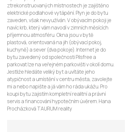
ztrekonstruovaných místnostech je zajištěno
elektrické podlahové vytápění. Plyn je do bytu
zaveden, však nevyužíván. V obývacím pokoji je
navíc krb, který vám navodí v zimních měsících
příjemnou atmosféru. Okna jsou v bytě
plastová, orientovaná na jih (obývací pokoj,
kuchyně) a sever (dva pokoje). Internet je do
bytu zavedený od společnosti Pilsfree a
parkovat lze na veřejném parkovišti v okolí domu.
Jestliže hledáte veliký byt a uvítáte jeho
atypičnost a umístění v centru města, zavolejte
mi a nebo napište a já vám ho ráda ukážu. Pro
koupi bytu zajistím kompletní realitní a právní
servis a financování hypotečním úvěrem. Hana
Procházková TAURUM reality