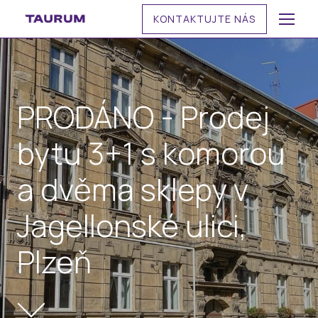
KONTAKTUJTE NÁS
MENU
PRODÁNO - Prodej
bytu 3+1 s komorou
a dvěma sklepy v
Jagellonské ulici,
Plzeň