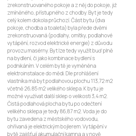
zrekonstruovaného pokoje a z něj do pokoje, již
zmíněného, přístupného z chodby. Byt je tedy
celý kolem dokola průchozí. Část bytu (dva
pokoje, chodba a toaleta) byla přede dvěmi
zrekonstruovaná (podlahy, omítky, podlahové
vytápění, rozvod elektrické energie) z důvodu
provozu masérny. Byt lze tedy využít buď plně
na bydlení, či jako kombinace bydlení s
podnikáním. V celém bytě je vyměněna
elektroinstalace do mědi. Dle prohlášení
vlastníka má byt podlahovou plochu 113,72 m2
včetně 26,85 m2 velikého sklepa. K bytu je
možné využívat další sklep o velikosti 3,4 m2.
Čistá podlahová plocha bytu po odečtení
velikého sklepa je tedy 86,87 m2. Voda je do
bytu zavedena z městského vodovodu,
ohřívaná je elektrickým bojlerem. Vytápění v
bytě zajišťují akumulační kamna a v nově