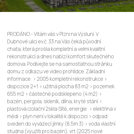
PRODÁNO - Vítám vás v Plzni na Výsluní. V
Dubnové ulici ev.č. 33 na Vás čeká původní
chata, která prošla kompletní a velmi kvalitní
rekonstrukcí a dnes nabízí komfort skutečného
domova. Podívejte se na samostatnou stránku
domu z odkazu ve video prohlídce. Základní
informace: > 2005 kompletní rekonstrukce >
dispozice 2+1 > užitná plocha 83 m2 > pozemek
655 m2 > částečně podsklepeno (4 m2) >
bazén, pergola, skleník, dílna, kryté stání >
plastová izolační 2skla Sítě, energie: > elektřina v
mědi > plyn není v lokalitě k dispozici > odpad
sveden do vyvážecí jímky (8,5m 3) > voda vlastní
studna (využíti pro bazén), vrt (2025 nové