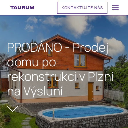
KONTAKTUJTE NÁS
MENU
PRODÁNO - Prodej
domu po
rekonstrukci v Plzni
na Výsluní