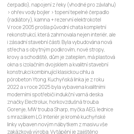
čerpadlo), napojení z řeky (vhodné pro závlahu)
> ohřev vody bojler > topení tepelné čerpadlo
(radiátory), kamna + rezervní elektrokotel
V roce 2005 prošla původní chata kompletní
rekonstrukcí, která zahrnovala nejen interiér, ale
i zásadní stavební části. Byla vybudována nová
střecha s obytným podkrovím, nové stropy,
krovy a schodiště, dům je zateplen, má plastová
okna s izolačním dvojsklem a kvalitní stavební
konstrukci kombinující klasickou cihlu a
pórobeton Ytong. Kuchyňská linka je z roku
2022 a v roce 2025 byla vybavena kvalitními
moderními spotřebiči indukční varná deska
značky Electrolux, horkovzdušná trouba
Gorenje, MW trouba Sharp, myčka AEG, lednice
s mrazákem LG. Interiér je kromě kuchyňské
linky vybaven novým nábytkem z masivu vše
zakázková výroba. Vytápění je zajištěno