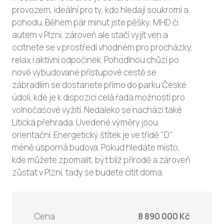
provozem, ideální pro ty, kdo hledají soukromí a
pohodu. Během pár minut jste pěšky, MHD či
autem v Plzni, zároveň ale stačí vyjít ven a
ocitnete se v prostředí vhodném pro procházky,
relax i aktivní odpočinek. Pohodlnou chůzí po
nově vybudované přístupové cestě se
zábradlím se dostanete přímo do parku České
údolí, kde je k dispozici celá řada možností pro
volnočasové vyžití. Nedaleko se nachází také
Litická přehrada. Uvedené výměry jsou
orientační. Energetický štítek je ve třídě "D"
méně úsporná budova. Pokud hledáte místo,
kde můžete zpomalit, být blíž přírodě a zároveň
zůstat v Plzni, tady se budete cítit doma.
Cena
8 890 000 Kč