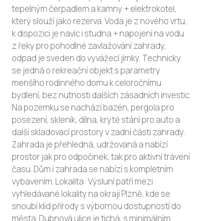
tepelným čerpadlem a kamny + elektrokotel,
který slouží jako rezerva. Voda je z nového vrtu,
k dispozici je navíc i studna + napojení na vodu
z řeky pro pohodlné zavlažování zahrady,
odpad je sveden do vyvážecí jímky. Technicky
se jedná o rekreační objekt s parametry
menšího rodinného domu k celoročnímu
bydlení, bez nutnosti dalších zásadních investic.
Na pozemku se nachází bazén, pergola pro
posezení, skleník, dílna, kryté stání pro auto a
další skladovací prostory v zadní části zahrady.
Zahrada je přehledná, udržovaná a nabízí
prostor jak pro odpočinek, tak pro aktivní trávení
času. Dům i zahrada se nabízí s kompletním
vybavením. Lokalita: Výsluní patří mezi
vyhledávané lokality na okraji Plzně, kde se
snoubí klid přírody s výbornou dostupností do
města. Dubnová ulice je tichá, s minimálním