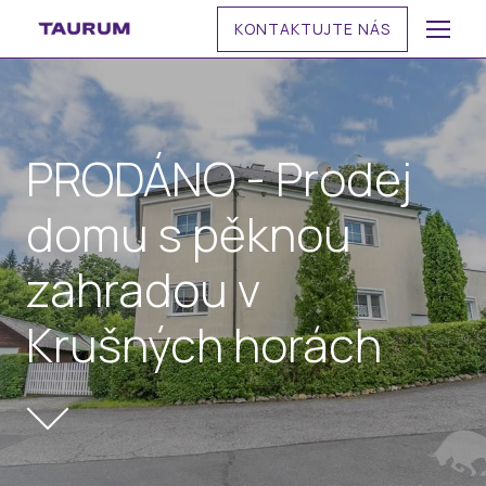
KONTAKTUJTE NÁS
MENU
PRODÁNO - Prodej
domu s pěknou
zahradou v
Krušných horách