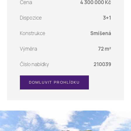
Cena
4 300 000 Kč
Dispozice
3+1
Konstrukce
Smíšená
Výměra
72 m²
Číslo nabídky
210039
DOMLUVIT PROHLÍDKU