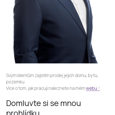
Svým klientům zajistím prodej jejich domu, bytu,
pozemku.
Více o tom, jak pracuji naleznete na mém
webu
.
Domluvte si se mnou
prohlídku