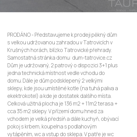
PRODÁNO - Představujeme k prodeji pěkný dům
s velkou udržovanou zahradou v Tatrovicích v
Krušných horách, blízko Tatrovické přehrady.
Samostatná stránka domu: dum-tatrovice.cz
Dům je udržovaný, 2 patrový o dispozici 3+1 plus
jedna technická místnost vedle vchodu do
domu. Dále je dům podsklepený 2 velkými
sklepy, kde jsou umístěné kotle (na tuhá paliva a
ekektrokotel) a kde je dostatek dalšího místa.
Celková užitná plocha je 136 m2 + 11m2 terasa +
cca 35 m2 sklepy. V přízemí domu hned za
vchodem je velká předsíň a dále kuchyň, obývací
pokoj s krbem, koupelna s podlahovým
vytápěním, wc a vstup do sklepa. V patře je wc