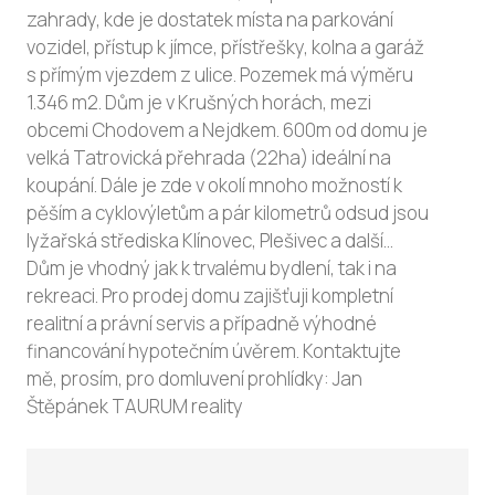
zahrady, kde je dostatek místa na parkování
vozidel, přístup k jímce, přístřešky, kolna a garáž
s přímým vjezdem z ulice. Pozemek má výměru
1.346 m2. Dům je v Krušných horách, mezi
obcemi Chodovem a Nejdkem. 600m od domu je
velká Tatrovická přehrada (22ha) ideální na
koupání. Dále je zde v okolí mnoho možností k
pěším a cyklovýletům a pár kilometrů odsud jsou
lyžařská střediska Klínovec, Plešivec a další...
Dům je vhodný jak k trvalému bydlení, tak i na
rekreaci. Pro prodej domu zajišťuji kompletní
realitní a právní servis a případně výhodné
financování hypotečním úvěrem. Kontaktujte
mě, prosím, pro domluvení prohlídky: Jan
Štěpánek TAURUM reality