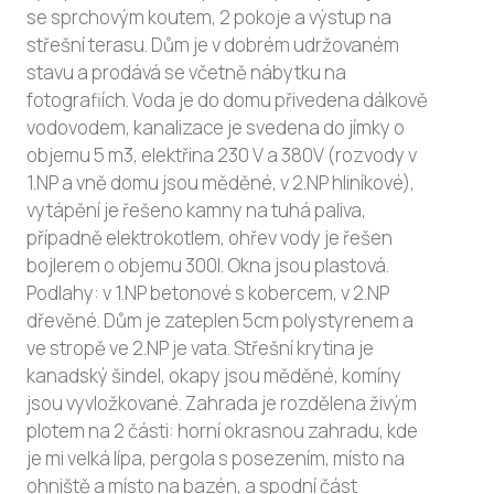
se sprchovým koutem, 2 pokoje a výstup na
střešní terasu. Dům je v dobrém udržovaném
stavu a prodává se včetně nábytku na
fotografiích. Voda je do domu přivedena dálkově
vodovodem, kanalizace je svedena do jímky o
objemu 5 m3, elektřina 230 V a 380V (rozvody v
1.NP a vně domu jsou měděné, v 2.NP hliníkové),
vytápění je řešeno kamny na tuhá paliva,
případně elektrokotlem, ohřev vody je řešen
bojlerem o objemu 300l. Okna jsou plastová.
Podlahy: v 1.NP betonové s kobercem, v 2.NP
dřevěné. Dům je zateplen 5cm polystyrenem a
ve stropě ve 2.NP je vata. Střešní krytina je
kanadský šindel, okapy jsou měděné, komíny
jsou vyvložkované. Zahrada je rozdělena živým
plotem na 2 části: horní okrasnou zahradu, kde
je mi velká lípa, pergola s posezením, místo na
ohniště a místo na bazén, a spodní část