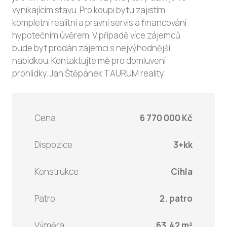
vynikajícím stavu. Pro koupi bytu zajistím
kompletní realitní a právní servis a financování
hypotečním úvěrem. V případě více zájemců
bude byt prodán zájemci s nejvýhodnější
nabídkou. Kontaktujte mě pro domluvení
prohlídky. Jan Štěpánek TAURUM reality
Cena
6 770 000 Kč
Dispozice
3+kk
Konstrukce
Cihla
Patro
2. patro
Výměra
63.42 m²