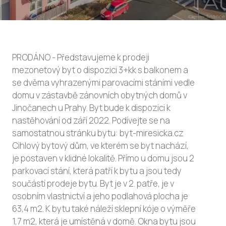
PRODÁNO - Představujeme k prodeji
mezonetový byt o dispozici 3+kk s balkonem a
se dvěma vyhrazenými parovacími stáními vedle
domu v zástavbě zánovních obytných domů v
Jinočanech u Prahy. Byt bude k dispozici k
nastěhování od září 2022. Podívejte se na
samostatnou stránku bytu: byt-miresicka.cz
Cihlový bytový dům, ve kterém se byt nachází,
je postaven v klidné lokalitě. Přímo u domu jsou 2
parkovací stání, která patří k bytu a jsou tedy
součástí prodeje bytu. Byt je v 2. patře, je v
osobním vlastnictví a jeho podlahová plocha je
63,4 m2. K bytu také náleží sklepní kóje o výměře
1,7 m2, která je umístěná v domě. Okna bytu jsou