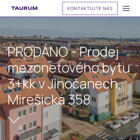
KONTAKTUJTE NÁS
MENU
PRODÁNO - Prodej
mezonetového bytu
3+kk v Jinočanech,
Mirešická 358