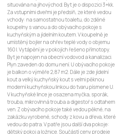
situována na jihovýchod. Byt je o dispozici 3+kk.
Za vstupními dveřmi je předsíň, ze které vedou
vchody: na samostatnou toaletu, do zděné
koupelny s vanou a do obývacího pokoje s
kuchyňským a jídelním koutem. V koupelně je
umístěný bojler na ohřev teplé vody o objemu
160 l. Vytápění je v pokojích řešeno přímotopy.
Byt je napojen na obecní vodovod a kanalizaci.
Plyn zaveden do domu není. U obývacího pokoje
je balkon o výměře 2,87 m2. Dále je zde jídelní
kout a velký kuchyňský kout s velmi pěknou
moderní kuchyňskou linkou do tvaru písmene U.
V kuchyňské lince je osazena myčka, sporák,
trouba, mikrovlnná trouba a digestoř s odtahem
ven. Z obývacího pokoje také vedou pěkné, na
zakázku vyrobené, schody z kovu a dřeva, které
vedou do patra. V patře jsou další dva pokoje:
dětský pokoj a ložnice. Součástí ceny prodeje