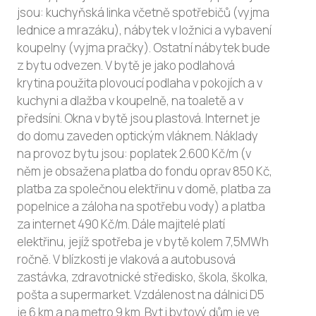
jsou: kuchyňská linka včetně spotřebičů (vyjma
lednice a mrazáku), nábytek v ložnici a vybavení
koupelny (vyjma pračky). Ostatní nábytek bude
z bytu odvezen. V bytě je jako podlahová
krytina použita plovoucí podlaha v pokojích a v
kuchyni a dlažba v koupelně, na toaletě a v
předsíni. Okna v bytě jsou plastová. Internet je
do domu zaveden optickým vláknem. Náklady
na provoz bytu jsou: poplatek 2.600 Kč/m (v
něm je obsažena platba do fondu oprav 850 Kč,
platba za společnou elektřinu v domě, platba za
popelnice a záloha na spotřebu vody) a platba
za internet 490 Kč/m. Dále majitelé platí
elektřinu, jejíž spotřeba je v bytě kolem 7,5MWh
ročně. V blízkosti je vlaková a autobusová
zastávka, zdravotnické středisko, škola, školka,
pošta a supermarket. Vzdálenost na dálnici D5
je 6 km a na metro 9 km. Byt i bytový dům je ve