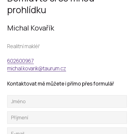
prohlídku
Michal Kovařík
Realitní makléř
602600967
michal.kovarik@taurum.cz
Kontaktovat mě můžete i přímo přes formulář