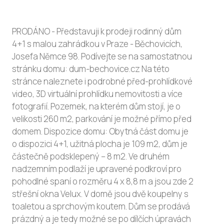
PRODÁNO - Představuji k prodeji rodinný dům
4+1 s malou zahrádkou v Praze - Běchovicích,
Josefa Němce 98. Podívejte se na samostatnou
stránku domu: dum-bechovice.cz Na této
stránce naleznete i podrobné před-prohlídkové
video, 3D virtuální prohlídku nemovitosti a více
fotografií. Pozemek, na kterém dům stojí, je o
velikosti 260 m2, parkování je možné přímo před
domem. Dispozice domu: Obytná část domu je
o dispozici 4+1, užitná plocha je 109 m2, dům je
částečně podsklepený – 8 m2. Ve druhém
nadzemním podlaží je upravené podkroví pro
pohodlné spaní o rozměru 4 x 8,8 m a jsou zde 2
střešní okna Velux. V domě jsou dvě koupelny s
toaletou a sprchovým koutem. Dům se prodává
prázdný a je tedy možné se po dílčích úpravách