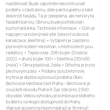
nastěhovat. Bude zapotřebí rekonstruovat
podlahy v části domu, dále pak koupelnu a také
dokončit fasádu. Ta je zateplena, ale není kryta
fasádní barvou. Obnovu bude potřebovat i
kuchyňská linka. Technické informace: • Dům je
napojen na inženýrské sítě (obecní vodovod,
kanalizace, elektřina) • Vytápění je zajištěno
plynovým kotlem Viessman, v místnostech jsou
radiátory • Teplá voda: 208 l bojler (Dražice,
2022) + druhý bojler 100 l • Elektřina 230/400
(měď) • Okna plastová, 2skla • Střecha je kryta
plechovými pásy • Podlahy jsou betonové,
krytina je dlažba a plovoucí podlaha Obec
Běchovice Městská část Praha – Běchovice je
součástí obvodu Praha 9. Žije zde přes 2.500
obyvatel. Velkou výhodou je kombinace klidného
bydlení s vynikající dostupností do Prahy.
Vlakové spojení na hlavní nádraží je 16 minut!