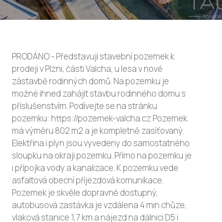
PRODÁNO - Představuji stavební pozemek k
prodeji v Plzni, části Valcha, u lesa v nové
zástavbě rodinných domů. Na pozemku je
možné ihned zahájit stavbu rodinného domu s
příslušenstvím. Podívejte se na stránku
pozemku: https://pozemek-valcha.cz Pozemek
má výměru 802 m2 a je kompletně zasíťovaný.
Elektřina i plyn jsou vyvedeny do samostatného
sloupku na okraji pozemku. Přímo na pozemku je
i přípojka vody a kanalizace. K pozemku vede
asfaltová obecní příjezdová komunikace.
Pozemek je skvěle dopravně dostupný,
autobusová zastávka je vzdálena 4 min chůze,
vlaková stanice 1,7 km a nájezd na dálnici D5 i