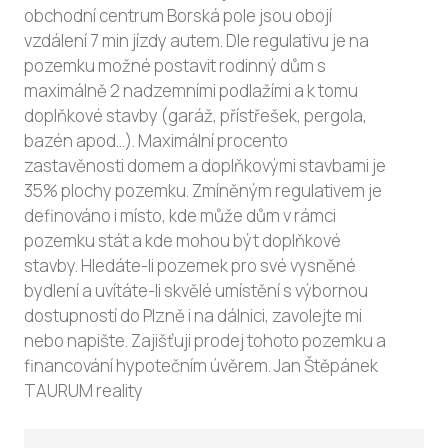
obchodní centrum Borská pole jsou obojí
vzdálení 7 min jízdy autem. Dle regulativu je na
pozemku možné postavit rodinný dům s
maximálně 2 nadzemními podlažími a k tomu
doplňkové stavby (garáž, přístřešek, pergola,
bazén apod...). Maximální procento
zastavěnosti domem a doplňkovými stavbami je
35% plochy pozemku. Zmíněným regulativem je
definováno i místo, kde může dům v rámci
pozemku stát a kde mohou být doplňkové
stavby. Hledáte-li pozemek pro své vysněné
bydlení a uvítáte-li skvělé umístění s výbornou
dostupností do Plzně i na dálnici, zavolejte mi
nebo napište. Zajišťuji prodej tohoto pozemku a
financování hypotečním úvěrem. Jan Štěpánek
TAURUM reality