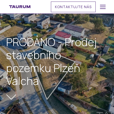
KONTAKTUJTE NÁS
MENU
PRODÁNO - Prodej
stavebního
pozemku Plzeň
Valcha