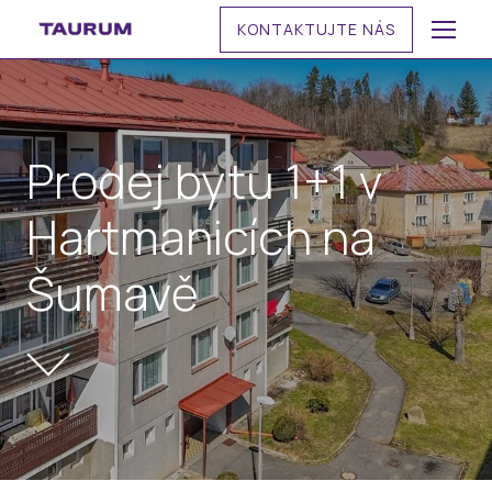
KONTAKTUJTE NÁS
MENU
Prodej bytu 1+1 v
Hartmanicích na
Šumavě