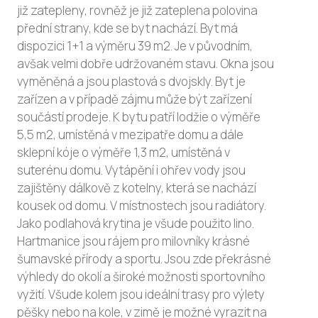
již zatepleny, rovněž je již zateplena polovina
přední strany, kde se byt nachází. Byt má
dispozici 1+1 a výměru 39 m2. Je v původním,
avšak velmi dobře udržovaném stavu. Okna jsou
vyměněná a jsou plastová s dvojskly. Byt je
zařízen a v případě zájmu může být zařízení
součástí prodeje. K bytu patří lodžie o výměře
5,5 m2, umístěná v mezipatře domu a dále
sklepní kóje o výměře 1,3 m2, umístěná v
suterénu domu. Vytápění i ohřev vody jsou
zajištěny dálkově z kotelny, která se nachází
kousek od domu. V místnostech jsou radiátory.
Jako podlahová krytina je všude použito lino.
Hartmanice jsou rájem pro milovníky krásné
šumavské přírody a sportu. Jsou zde překrásné
výhledy do okolí a široké možnosti sportovního
vyžití. Všude kolem jsou ideální trasy pro výlety
pěšky nebo na kole, v zimě je možné vyrazit na