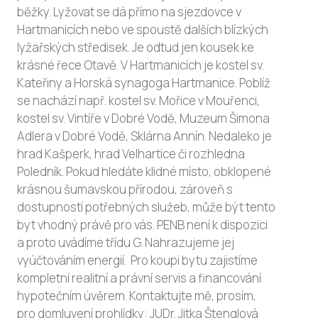
běžky. Lyžovat se dá přímo na sjezdovce v
Hartmanicích nebo ve spoustě dalších blízkých
lyžařských středisek. Je odtud jen kousek ke
krásné řece Otavě. V Hartmanicích je kostel sv.
Kateřiny a Horská synagoga Hartmanice. Poblíž
se nachází např. kostel sv. Mořice v Mouřenci,
kostel sv. Vintíře v Dobré Vodě, Muzeum Šimona
Adlera v Dobré Vodě, Sklárna Annín. Nedaleko je
hrad Kašperk, hrad Velhartice či rozhledna
Poledník. Pokud hledáte klidné místo, obklopené
krásnou šumavskou přírodou, zároveň s
dostupností potřebných služeb, může být tento
byt vhodný právě pro vás. PENB není k dispozici
a proto uvádíme třídu G. Nahrazujeme jej
vyúčtováním energií. Pro koupi bytu zajistíme
kompletní realitní a právní servis a financování
hypotečním úvěrem. Kontaktujte mě, prosím,
pro domluvení prohlídky: JUDr. Jitka Štenglová