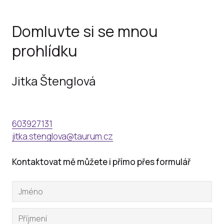
Domluvte si se mnou
prohlídku
Jitka Štenglová
603927131
jitka.stenglova@taurum.cz
Kontaktovat mě můžete i přímo přes formulář