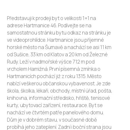
Představuji k prodeji byt o velikosti 1+1 na
adrese Hartmanice 46. Podívejte se na
samostatnou stránku bytu odkaz na stránku je
ve videoprohlídce. Hartmanice jsou příjemné
horské město na Šumavě a nachází se asi 11 km
od Sušice, 33 km od Klatov a 20 km od Železné
Rudy. Leží v nadmořské výšce 712 m pod
vrcholem Hamižná. První písemná zmínka o
Hartmanicích pochází již z roku 1315. Město
nabízí veškerou občanskou vybavenost. Je zde
škola, školka, lékaři, obchody, místní úřad, pošta,
knihovna, informační středisko, hřiště, tenisové
kurty, ubytovací zařízení, restaurace. Byt se
nachází ve čtvrtém patře panelového domu.
Dům je v dobrém stavu, v současné době
probíhá jeho zateplení. Zadní i boční strana jsou