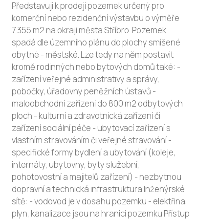
Představuji k prodeji pozemek určený pro
komerční nebo rezidenční výstavbu o výměře
7.355 m2 na okraji města Stříbro. Pozemek
spadá dle územního plánu do plochy smíšené
obytné - městské. Lze tedy na něm postavit
kromě rodinných nebo bytových domů také: -
zařízení veřejné administrativy a správy,
pobočky, úřadovny peněžních ústavů -
maloobchodní zařízení do 800 m2 odbytových
ploch - kulturní a zdravotnická zařízení či
zařízení sociální péče - ubytovací zařízení s
vlastním stravováním či veřejné stravování -
specifické formy bydlení a ubytování (koleje,
internáty, ubytovny, byty služební,
pohotovostní a majitelů zařízení) - nezbytnou
dopravní a technická infrastruktura Inženýrské
sítě: - vodovod je v dosahu pozemku - elektřina,
plyn, kanalizace jsou na hranici pozemku Přístup