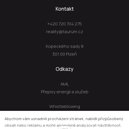
Kontakt
+420 720 704 275
reality@taurum.cz
Kopeckého sady 8
301 00 Plzeň
Odkazy
AML
Přepisy energií a služeb
Whistleblowing
GDPR
Abychom vám usnadnili procházení stránek, nabídli přizpůsobený
obsah nebo reklamu a mohli anonymně analyzovat návštěvnost,