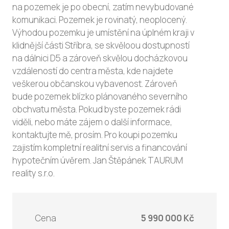
na pozemek je po obecní, zatím nevybudované
komunikaci. Pozemek je rovinatý, neoplocený.
Výhodou pozemku je umístění na úplném kraji v
klidnější části Stříbra, se skvěloou dostupností
na dálnici D5 a zároveň skvělou docházkovou
vzdáleností do centra města, kde najdete
veškerou občanskou vybavenost. Zároveň
bude pozemek blízko plánovaného severního
obchvatu města. Pokud byste pozemek rádi
viděli, nebo máte zájem o další informace,
kontaktujte mě, prosím. Pro koupi pozemku
zajistím kompletní realitní servis a financování
hypotečním úvěrem. Jan Štěpánek TAURUM
reality s.r.o.
Cena
5 990 000 Kč