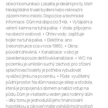
obecní komunikaci. Lokalita je ideální pro ty, kteří
hledají klidné trvalé bydlení nebo rekreační
zázemí mimo město. Dispozice a technické
informace: Dům má dispozici 3+kk. • Vytápění a
vaření: kamna na tuhá paliva. • Voda: připojeno
na obecní vodovod. • Ohřev vody: zajišťuje
bojler na tuhá paliva. • Elektřina: ano
(rekonstrukce cca v roce 1985). • Okna:
původní dřevěná. • Kanalizace: v obci je
zavedena pouze dešťová kanalizace. • WC: na
pozemku je umístěn suchý záchod; pro zřízení
splachovací toalety je potřeba vybudovat
vyvážecí jímku na pozemku. • Půda: využitelný
půdní prostor. Na dům navazuje sklep a stodola,
která je propojená s domem a nabízí vstup na
půdu. Dům je v katastru veden jako rodinný dům
– díky tomu je jednodušší jeho financování
hypotékou a zároveň máte volnější možnosti při