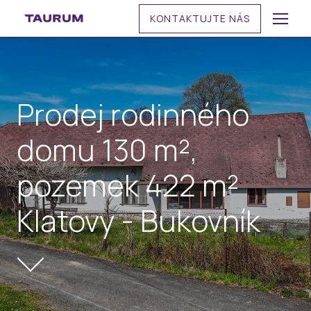
KONTAKTUJTE NÁS
MENU
Prodej rodinného
domu 130 m²,
pozemek 422 m²
Klatovy - Bukovník