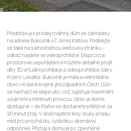
Představuji k prodeji rodinný dům se zahradou
na adrese Bukovník 47, okres Klatovy. Podívejte
se také na samostatnou webovou stránku –
odkaz najdete ve videoprohlídce. Dispozici a
prostorové uspořádání si můžete detailně projít
díky 3D virtuální prohlídce a videoprohlídce zde v
inzerci. Lokalita: Bukovník je malá a velmi klidná
obec v krásné krajině jihozápadních Čech. Dům
se nachází ve slepé ulici, což zajišťuje maximální
soukromí a minimum provozu. Obec je dobře
dostupná — do Klatov se dostanete přibližně za
20 minut jízdy. V okolí najdete lesy, louky a řadu
míst pro procházky, cyklistiku i víkendový
odpočinek. Přístup k domu je po zpevněné