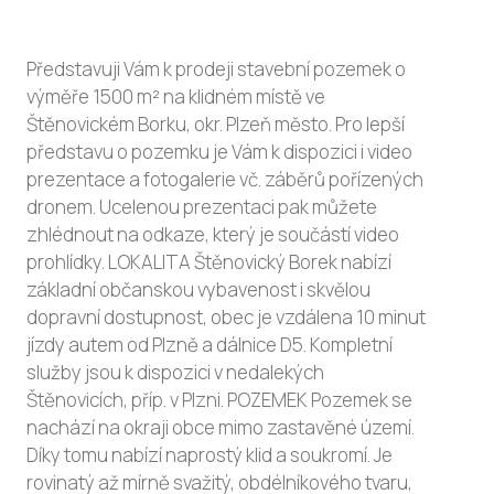
Představuji Vám k prodeji stavební pozemek o
výměře 1500 m² na klidném místě ve
Štěnovickém Borku, okr. Plzeň město. Pro lepší
představu o pozemku je Vám k dispozici i video
prezentace a fotogalerie vč. záběrů pořízených
dronem. Ucelenou prezentaci pak můžete
zhlédnout na odkaze, který je součástí video
prohlídky. LOKALITA Štěnovický Borek nabízí
základní občanskou vybavenost i skvělou
dopravní dostupnost, obec je vzdálena 10 minut
jízdy autem od Plzně a dálnice D5. Kompletní
služby jsou k dispozici v nedalekých
Štěnovicích, příp. v Plzni. POZEMEK Pozemek se
nachází na okraji obce mimo zastavěné území.
Díky tomu nabízí naprostý klid a soukromí. Je
rovinatý až mírně svažitý, obdélníkového tvaru,