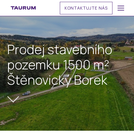
KONTAKTUJTE NÁS
MENU
Prodej stavebního
pozemku 1500 m²
Štěnovický Borek