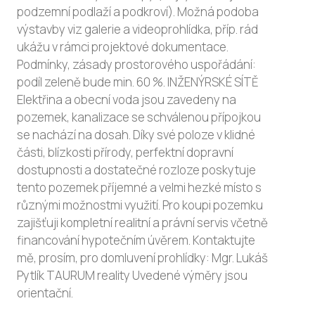
podzemní podlaží a podkroví). Možná podoba
výstavby viz galerie a videoprohlídka, příp. rád
ukážu v rámci projektové dokumentace.
Podmínky, zásady prostorového uspořádání:
podíl zeleně bude min. 60 %. INŽENÝRSKÉ SÍTĚ
Elektřina a obecní voda jsou zavedeny na
pozemek, kanalizace se schválenou přípojkou
se nachází na dosah. Díky své poloze v klidné
části, blízkosti přírody, perfektní dopravní
dostupnosti a dostatečné rozloze poskytuje
tento pozemek příjemné a velmi hezké místo s
různými možnostmi využití. Pro koupi pozemku
zajišťuji kompletní realitní a právní servis včetně
financování hypotečním úvěrem. Kontaktujte
mě, prosím, pro domluvení prohlídky: Mgr. Lukáš
Pytlík TAURUM reality Uvedené výměry jsou
orientační.