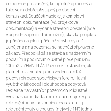
celodenně prosluněný, kompletně oplocený a
také velmi dobře přístupný po obecní
komunikaci. Součástí nabídky je kompletní
stavební dokumentace (vč. projektové
dokumentace) a vydané stavební povolení (vše
v případě zájmu rád předložím), ukázka projektu
je přidána v galerii, přičemž stavba byla již
zahájena a na pozemku se nachází připravené
základy. Předpokládá se stavba s nadzemním
podlažím a podkrovím o užitné ploše přibližně
100 m2. ÚZEMNÍ PLÁN Pozemek je stavební, dle
platného územního plánu veden jako RX –
plochy rekreace specifických forem. Hlavní
využití: krátkodobá i dlouhodobá pobytová
rekreace na vlastních pozemcích. Přípustné
využití: např. individuální rekreační objekty pro
rekreační pobyt sezónního charakteru, tj.
rekreační chaty a chalupy (nejvýše 1 NP, jedno