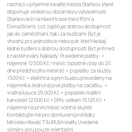
nachází v příjemné lokalitě města Staňkov, které
disponuje veškerou občanskou vybaveností.
Staňkov leží na hlavní trase mezi Plzní a
Domažlicemi, což zajišťuje dobrou dostupnost
jak do zaměstnání, tak i za službami. Byt je
vhodný pro jednotlivce nebo pár, kteří hledají
klidné bydlení s dobrou dostupností. Byt je ihned
k nastěhování. Náklady: Pravidelné platby: •
nájemné 12.500 Kč / měsíc (splatné vždy do 20.
dne předchozího měsíce) • poplatky za služby
1.500 Kč • elektřina a plyn budou převedeny na
nájemníka Jednorázové platby na začátku: •
vratná kauce 25.000 Kč • poplatek realitní
kanceláři 12.500 Kč + DPH, celkem 15.125 Kč •
nájemné na první měsíc včetně služeb
Kontaktujte mě pro domluvení prohlídky:
Miroslav Hlaváč TAURUM reality Uvedené
výměry jsou pouze orientační.