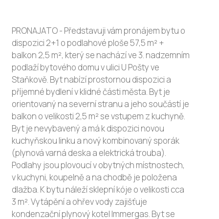
PRONAJATO - Představuji vám pronájem bytu o
dispozici 2+1 o podlahové ploše 57,5 m² +
balkon 2,5 m², který se nachází ve 3. nadzemním
podlaží bytového domu v ulici U Pošty ve
Staňkově. Byt nabízí prostornou dispozici a
příjemné bydlení v klidné části města. Byt je
orientovaný na severní stranu a jeho součástí je
balkon o velikosti 2,5 m² se vstupem z kuchyně.
Byt je nevybavený a má k dispozici novou
kuchyňskou linku a nový kombinovaný sporák
(plynová varná deska a elektrická trouba).
Podlahy jsou plovoucí v obytných místnostech,
v kuchyni, koupelně a na chodbě je položena
dlažba. K bytu náleží sklepní kóje o velikosti cca
3 m². Vytápění a ohřev vody zajišťuje
kondenzační plynový kotel Immergas. Byt se