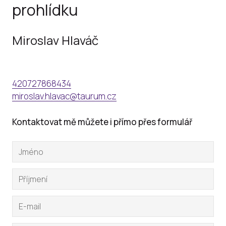
prohlídku
Miroslav Hlaváč
420727868434
miroslav.hlavac@taurum.cz
Kontaktovat mě můžete i přímo přes formulář